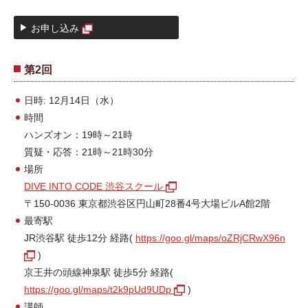
お申し込み
第2回
日時: 12月14日（水）
時間
ハンズオン：19時～21時
質疑・応答：21時～21時30分
場所
DIVE INTO CODE 渋谷スクール
〒150-0036 東京都渋谷区円山町28番4号大場ビルA館2階
最寄駅
JR渋谷駅 徒歩12分 経路(
https://goo.gl/maps/oZRjCRwX96n
)
京王井の頭線神泉駅 徒歩5分 経路(
https://goo.gl/maps/t2k9pUd9UDp
)
講師