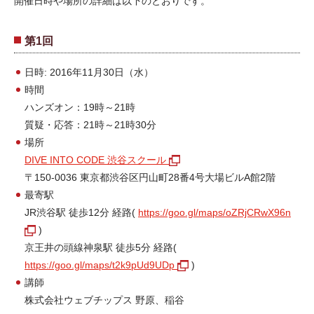
開催日時や場所の詳細は以下のとおりです。
第1回
日時: 2016年11月30日（水）
時間
ハンズオン：19時～21時
質疑・応答：21時～21時30分
場所
DIVE INTO CODE 渋谷スクール
〒150-0036 東京都渋谷区円山町28番4号大場ビルA館2階
最寄駅
JR渋谷駅 徒歩12分 経路(
https://goo.gl/maps/oZRjCRwX96n
)
京王井の頭線神泉駅 徒歩5分 経路(
https://goo.gl/maps/t2k9pUd9UDp
)
講師
株式会社ウェブチップス 野原、稲谷