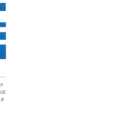
テ
方式
でき