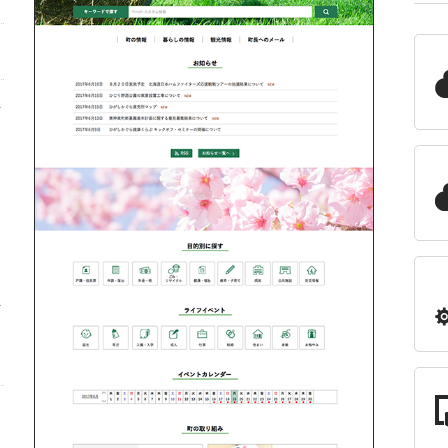
を
リ
、
ま
セ
イ