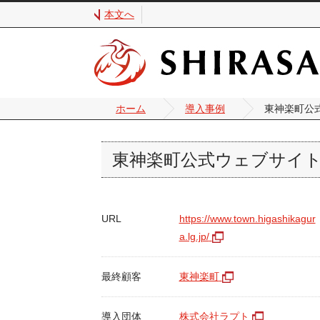
本文へ
ホーム
導入事例
東神楽町公
東神楽町公式ウェブサイ
URL
https://www.town.higashikagur
a.lg.jp/
最終顧客
東神楽町
導入団体
株式会社ラプト