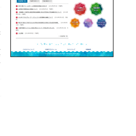
大
取
お
ー