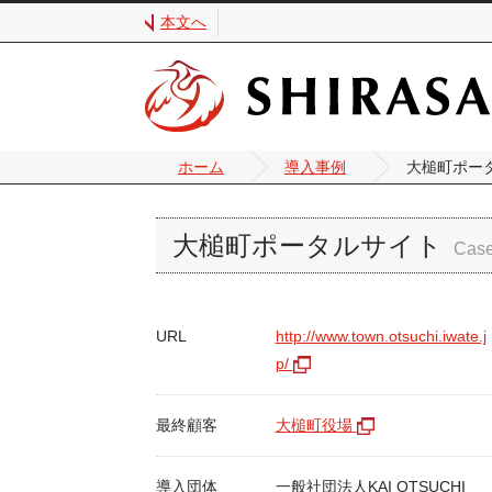
本文へ
ホーム
導入事例
大槌町ポー
大槌町ポータルサイト
URL
http://www.town.otsuchi.iwate.j
p/
最終顧客
大槌町役場
導入団体
一般社団法人KAI OTSUCHI