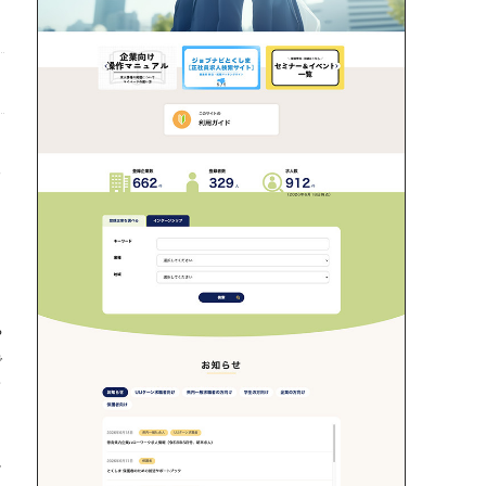
る
タ
、
や
で
て
け