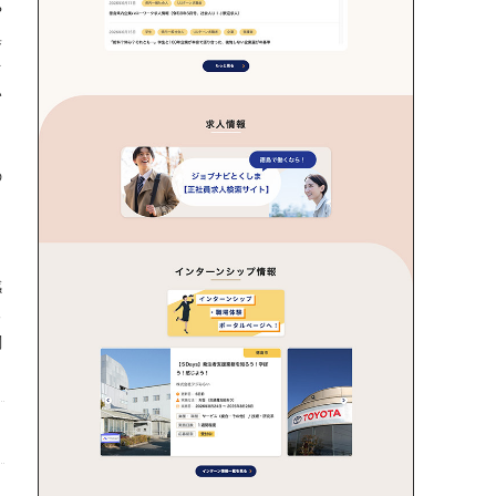
や
集
を
い
の
感
る
閲