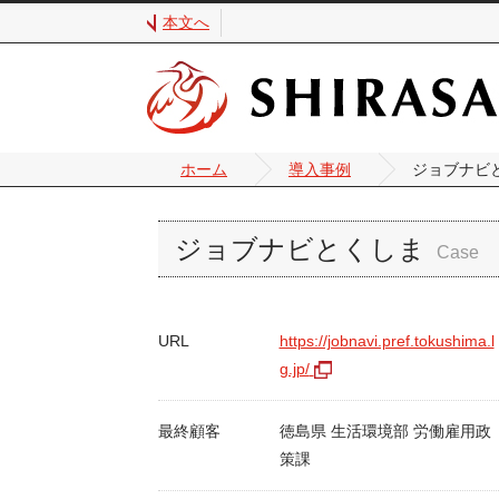
本文へ
ホーム
導入事例
ジョブナビ
ジョブナビとくしま
URL
https://jobnavi.pref.tokushima.l
g.jp/
最終顧客
徳島県 生活環境部 労働雇用政
策課