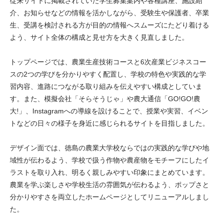
従来サイトに掲載されていた学生募集案内や各種講座、施設紹
介、お知らせなどの情報を活かしながら、受験生や保護者、卒業
生、受講を検討される方が目的の情報へスムーズにたどり着ける
よう、サイト全体の構成と見せ方を大きく見直しました。
トップページでは、農業生産技術コースと6次産業ビジネスコー
スの2つの学びを分かりやすく配置し、学校の特色や実践的な学
習内容、進路につながる取り組みを伝えやすい構成としていま
す。また、模擬会社「そらそうじゃ」や農大通信「GO!GO!農
大!」、Instagramへの導線を設けることで、授業や実習、イベン
トなどの日々の様子を身近に感じられるサイトを目指しました。
デザイン面では、徳島の農業大学校ならではの実践的な学びや地
域性が伝わるよう、学校で扱う作物や農産物をモチーフにしたイ
ラストを取り入れ、明るく親しみやすい印象にまとめています。
農業を学ぶ楽しさや学校生活の雰囲気が伝わるよう、ポップさと
分かりやすさを両立したホームページとしてリニューアルしまし
た。